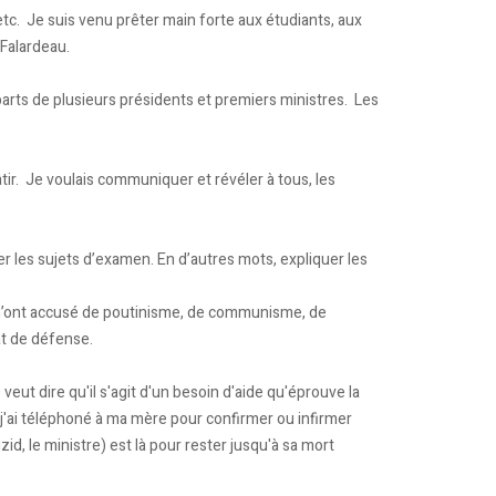
c. Je suis venu prêter main forte aux étudiants, aux
 Falardeau.
parts de plusieurs présidents et premiers ministres. Les
ir. Je voulais communiquer et révéler à tous, les
er les sujets d’examen. En d’autres mots, expliquer les
Ils m’ont accusé de poutinisme, de communisme, de
at de défense.
veut dire qu'il s'agit d'un besoin d'aide qu'éprouve la
, j'ai téléphoné à ma mère pour confirmer ou infirmer
id, le ministre) est là pour rester jusqu'à sa mort