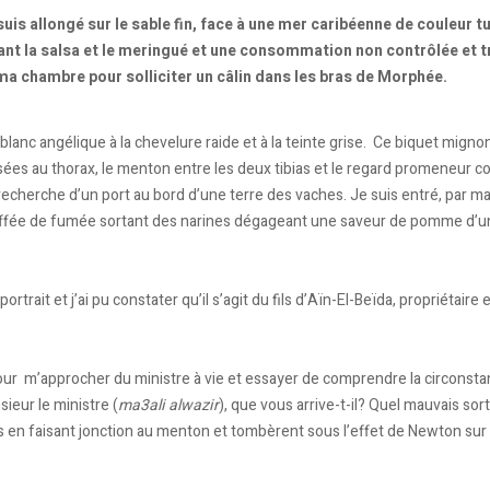
uis allongé sur le sable fin, face à une mer caribéenne de couleur t
ant la salsa et le meringué et une consommation non contrôlée et t
s ma chambre pour solliciter un câlin dans les bras de Morphée.
blanc angélique à la chevelure raide et à la teinte grise. Ce biquet mignon
ssées au thorax, le menton entre les deux tibias et le regard promeneur
a recherche d’un port au bord d’une terre des vaches. Je suis entré, par m
bouffée de fumée sortant des narines dégageant une saveur de pomme d’u
ortrait et j’ai pu constater qu’il s’agit du fils d’Aïn-El-Beïda, propriéta
 m’approcher du ministre à vie et essayer de comprendre la circonstance
sieur le ministre (
ma3ali alwazir
), que vous arrive-t-il? Quel mauvais s
 en faisant jonction au menton et tombèrent sous l’effet de Newton sur