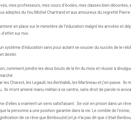
èves, mes professeurs, mes cours d’écoles, mes classes bien décorées, et
, aux adeptes du feu Michel Chartrand et aux amoureux du regretté Pierre
tenir en place sur le ministère de l’éducation malgré les arrivées et dé
 d’effet sur moi.
 un système d’éducation sans pour autant se soucier du succès de le rebât
et destin.
ion, comment joindre les deux bouts de la fin du mois et réussir à divulgu
 marché.
 par les Charest, les Legault, les Benhabib, les Martineau et j’en passe. 
. Ils m’ont amené manu-militari à ce centre, sans droit de parole ni avoc
ne d'elles a vraiment un sens satisfaisant. Se voir en prison dans un rêve 
ue la personne a une position garantie dans la vie. Le comble de l'ironie
gnification de ce rêve que Benbouzid (et je n'ai pas dit que c'était Benbouz