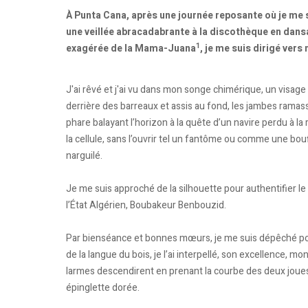
À Punta Cana, après une journée reposante où je me s
une veillée abracadabrante à la discothèque en dans
1
exagérée de la Mama-Juana
, je me suis dirigé ver
J'ai rêvé et j'ai vu dans mon songe chimérique, un visage 
derrière des barreaux et assis au fond, les jambes rama
phare balayant l’horizon à la quête d’un navire perdu à l
la cellule, sans l’ouvrir tel un fantôme ou comme une 
narguilé.
Je me suis approché de la silhouette pour authentifier le p
l’État Algérien, Boubakeur Benbouzid.
Par bienséance et bonnes mœurs, je me suis dépêché pour
de la langue du bois, je l’ai interpellé, son excellence, mon
larmes descendirent en prenant la courbe des deux joues
épinglette dorée.