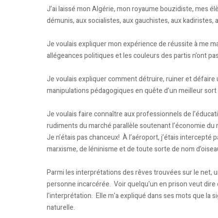
J’ai laissé mon Algérie, mon royaume bouzidiste, mes él
démunis, aux socialistes, aux gauchistes, aux kadiristes
Je voulais expliquer mon expérience de réussite à me main
allégeances politiques et les couleurs des partis n’ont pas
Je voulais expliquer comment détruire, ruiner et défaire
manipulations pédagogiques en quête d’un meilleur sort 
Je voulais faire connaître aux professionnels de l’éducat
rudiments du marché parallèle soutenant l’économie du
Je n’étais pas chanceux! À l’aéroport, j’étais intercepté
marxisme, de léninisme et de toute sorte de nom d’oiseau
Parmi les interprétations des rêves trouvées sur le net, u
personne incarcérée. Voir quelqu'un en prison veut dire q
l'interprétation. Elle m'a expliqué dans ses mots que la si
naturelle.