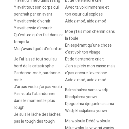
Y avait d'l'héro dans l'sang
Et de t'entendre crier
Y avait tout son corps qui
Avec ta voix immense et
penchait par en avant
ton cœur qui explose
Y avait envie d'vomir
Aidez-moé, aidez-moé
Y avait envie d'mourir
Moé j'fais mon chemin dans
Qu'est-ce qu'on fait dans ce
la foule
temps là
En espérant qu'une chose
Moi j'avais l'goût d'm'enfuir
c'est voir ton visage
Je l'ai laissé tout seul au
Et de t'entendre crier:
bord de la catastrophe
J'en ai plein mon casse mais
Pardonne-moé, pardonne-
c'pas encore l'overdose
moé
Aidez-moé, aidez-moé
J'ai pas voulu, j'ai pas voulu
Balma balma sama wadji
Pas voulu t'abandonner
Khadjalama yonwi
dans le moment le plus
Djeguelma djeguelma sama
rough
Wadji khadjalama yonwi
Je suis le lâche des lâches
Ma woloula Dédé woloula
pas le tough des tough
Mike woloula yow mi waniw