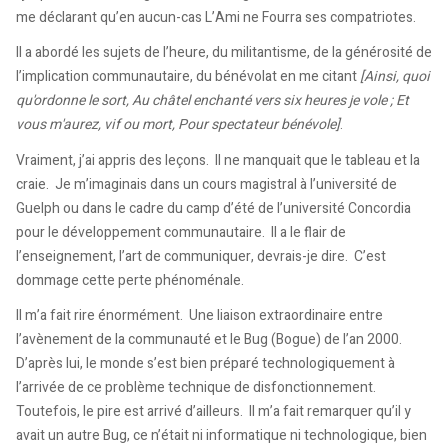
me déclarant qu’en aucun-cas L’Ami ne Fourra ses compatriotes.
Il a abordé les sujets de l’heure, du militantisme, de la générosité de
l’implication communautaire, du bénévolat en me citant
[Ainsi, quoi
qu'ordonne le sort, Au châtel enchanté vers six heures je vole ; Et
vous m'aurez, vif ou mort, Pour spectateur bénévole]
.
Vraiment, j’ai appris des leçons. Il ne manquait que le tableau et la
craie. Je m’imaginais dans un cours magistral à l’université de
Guelph ou dans le cadre du camp d’été de l’université Concordia
pour le développement communautaire. Il a le flair de
l’enseignement, l’art de communiquer, devrais-je dire. C’est
dommage cette perte phénoménale.
Il m’a fait rire énormément. Une liaison extraordinaire entre
l’avènement de la communauté et le Bug (Bogue) de l’an 2000.
D’après lui, le monde s’est bien préparé technologiquement à
l’arrivée de ce problème technique de disfonctionnement.
Toutefois, le pire est arrivé d’ailleurs. Il m’a fait remarquer qu’il y
avait un autre Bug, ce n’était ni informatique ni technologique, bien