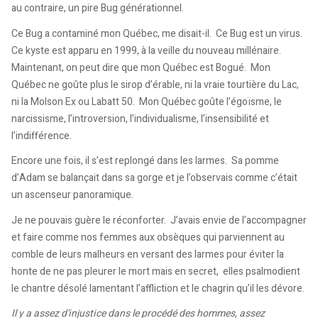
au contraire, un pire Bug générationnel.
Ce Bug a contaminé mon Québec, me disait-il. Ce Bug est un virus.
Ce kyste est apparu en 1999, à la veille du nouveau millénaire.
Maintenant, on peut dire que mon Québec est Bogué. Mon
Québec ne goûte plus le sirop d’érable, ni la vraie tourtière du Lac,
ni la Molson Ex ou Labatt 50. Mon Québec goûte l’égoïsme, le
narcissisme, l’introversion, l’individualisme, l’insensibilité et
l’indifférence.
Encore une fois, il s’est replongé dans les larmes. Sa pomme
d’Adam se balançait dans sa gorge et je l’observais comme c’était
un ascenseur panoramique.
Je ne pouvais guère le réconforter. J’avais envie de l’accompagner
et faire comme nos femmes aux obsèques qui parviennent au
comble de leurs malheurs en versant des larmes pour éviter la
honte de ne pas pleurer le mort mais en secret, elles psalmodient
le chantre désolé lamentant l’affliction et le chagrin qu’il les dévore.
Il y a assez d'injustice dans le procédé des hommes, assez