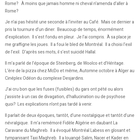
Rome? À moins que jamais homme ni cheval n'amenda d'aller à
Rome?
Je n’ai pas hésité une seconde à l’inviter au Café. Mais ce dernier a
pris la tournure d’un diner. Beaucoup de temps, énormément
d’explication. Il s’est fondu en pleur. Je l’ai compris. À sa place je
me graffigne les joues. Il a foui le bled de Montréal. Il a choisi l’exil
de l’exil. D’après ses mots, il s’est suicidé Hallal.
Il m’a parlé de l’époque de Steinberg, de Woolco et d’Héritage.
L’ère de la pizza chez McDo et même, Automne octobre à Alger au
Cinéplex Odéon du complexe Desjardins.
J’ai cru bon que les fuses (fusibles) du gars ont pété ou alors
j’assiste à un cas de divagation, d’hallucination ou de psychose
quoi? Les explications n’ont pas tardé à venir.
Il parlait de deux époques, tantôt, d’une nostalgique et tantôt d’une
névralgique. Il m’a remémoré Fidèle Algérie en daubant La
Caravane du Maghreb. Il a évoqué Montréal Labess en glosant et
tympanisant Taxi Maghreb. Il a louangé Salim, Nacer et Kader en