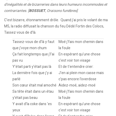
d'inégalités et de bizarreries dans leurs humeurs incommodes et
contrariantes. [
BOSSUET
, Oraisons funèbres]
C’est bizarre, étonnamment drôle. Quand j’ai pris le volant de ma
M5, la radio diffusait la chanson du feu Dédé Fortin des Colocs,
Tassez vous de d’là.
Tassez-vous de d'là y faut
Moé j'fais mon chemin dans
que j'voye mon chum
la foule
Ça fait longtemps que j'l'ai
En espérant qu'une chose
pas vu
c'est voir ton visage
Y'était parti y'était pas là
Et de t'entendre crier:
La dernière fois que j'y ai
J'en ai plein mon casse mais
parlé
c'pas encore l'overdose
Son cœur était mal amoché
Aidez-moé, aidez-moé
Sa tête était dans un étau
Moé j'fais mon chemin dans
y'était pas beau
la foule
Y avait d'la coke dans 'es
En espérant qu'une chose
yeux
c'est voir ton visage