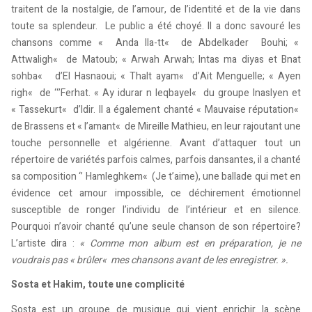
traitent de la nostalgie, de l’amour, de l’identité et de la vie dans
toute sa splendeur. Le public a été choyé. Il a donc savouré les
chansons comme « Anda lla-tt« de Abdelkader Bouhi; «
Attwaligh« de Matoub; « Arwah Arwah; Intas ma diyas et Bnat
sohba« d’El Hasnaoui; « Thalt ayam« d’Ait Menguelle; « Ayen
righ« de ‘‘’Ferhat. « Ay idurar n leqbayel« du groupe Inaslyen et
« Tassekurt« d’Idir. Il a également chanté « Mauvaise réputation«
de Brassens et « l’amant« de Mireille Mathieu, en leur rajoutant une
touche personnelle et algérienne. Avant d’attaquer tout un
répertoire de variétés parfois calmes, parfois dansantes, il a chanté
sa composition ‘’ Hamleghkem« (Je t’aime), une ballade qui met en
évidence cet amour impossible, ce déchirement émotionnel
susceptible de ronger l’individu de l’intérieur et en silence.
Pourquoi n’avoir chanté qu’une seule chanson de son répertoire?
L’artiste dira :
« Comme mon album est en préparation, je ne
voudrais pas « brûler« mes chansons avant de les enregistrer. ».
Sosta et Hakim, toute une complicité
Sosta est un groupe de musique qui vient enrichir la scène