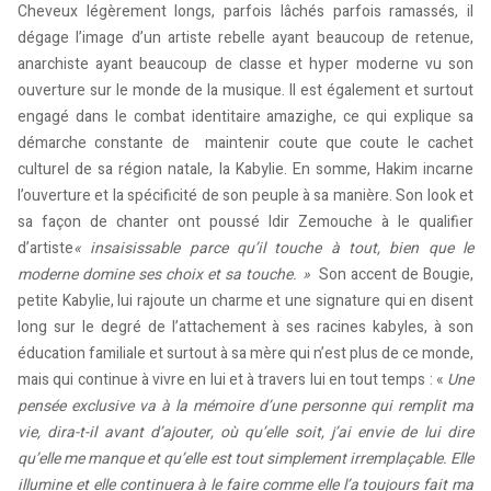
Cheveux légèrement longs, parfois lâchés parfois ramassés, il
dégage l’image d’un artiste rebelle ayant beaucoup de retenue,
anarchiste ayant beaucoup de classe et hyper moderne vu son
ouverture sur le monde de la musique. Il est également et surtout
engagé dans le combat identitaire amazighe, ce qui explique sa
démarche constante de maintenir coute que coute le cachet
culturel de sa région natale, la Kabylie. En somme, Hakim incarne
l’ouverture et la spécificité de son peuple à sa manière. Son look et
sa façon de chanter ont poussé Idir Zemouche à le qualifier
d’artiste
« insaisissable parce qu’il touche à tout, bien que le
moderne domine ses choix et sa touche. »
Son accent de Bougie,
petite Kabylie, lui rajoute un charme et une signature qui en disent
long sur le degré de l’attachement à ses racines kabyles, à son
éducation familiale et surtout à sa mère qui n’est plus de ce monde,
mais qui continue à vivre en lui et à travers lui en tout temps : «
Une
pensée exclusive va à la mémoire d’une personne qui remplit ma
vie, dira-t-il avant d’ajouter
, où qu’elle soit, j’ai envie de lui dire
qu’elle me manque et qu’elle est tout simplement irremplaçable. Elle
illumine et elle continuera à le faire comme elle l’a toujours fait ma