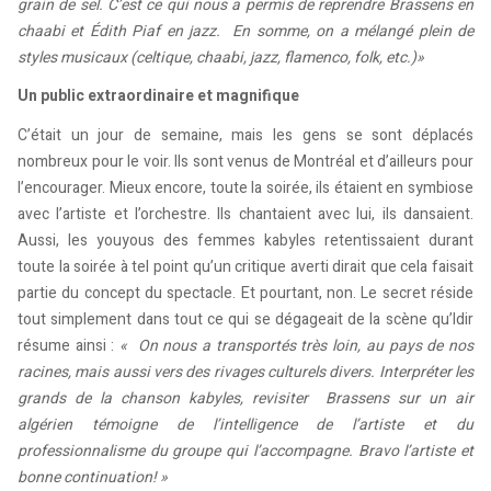
grain de sel. C’est ce qui nous a permis de reprendre Brassens en
chaabi et Édith Piaf en jazz. En somme, on a mélangé plein de
styles musicaux (celtique, chaabi, jazz, flamenco, folk, etc.)»
Un public extraordinaire et magnifique
C’était un jour de semaine, mais les gens se sont déplacés
nombreux pour le voir. Ils sont venus de Montréal et d’ailleurs pour
l’encourager. Mieux encore, toute la soirée, ils étaient en symbiose
avec l’artiste et l’orchestre. Ils chantaient avec lui, ils dansaient.
Aussi, les youyous des femmes kabyles retentissaient durant
toute la soirée à tel point qu’un critique averti dirait que cela faisait
partie du concept du spectacle. Et pourtant, non. Le secret réside
tout simplement dans tout ce qui se dégageait de la scène qu’Idir
résume ainsi :
« On nous a transportés très loin, au pays de nos
racines, mais aussi vers des rivages culturels divers. Interpréter les
grands de la chanson kabyles, revisiter Brassens sur un air
algérien témoigne de l’intelligence de l’artiste et du
professionnalisme du groupe qui l’accompagne. Bravo l’artiste et
bonne continuation! »