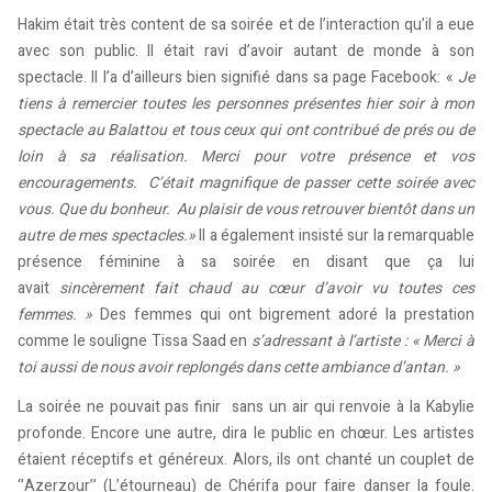
Hakim était très content de sa soirée et de l’interaction qu’il a eue
avec son public. Il était ravi d’avoir autant de monde à son
spectacle. Il l’a d’ailleurs bien signifié dans sa page Facebook: «
Je
tiens à remercier toutes les personnes présentes hier soir à mon
spectacle au Balattou et tous ceux qui ont contribué de prés ou de
loin à sa réalisation. Merci pour votre présence et vos
encouragements. C’était magnifique de passer cette soirée avec
vous. Que du bonheur. Au plaisir de vous retrouver bientôt dans un
autre de mes spectacles.»
Il a également insisté sur la remarquable
présence féminine à sa soirée en disant que ça lui
avait
sincèrement fait chaud au cœur d’avoir vu toutes ces
femmes. »
Des femmes qui ont bigrement adoré la prestation
comme le souligne Tissa Saad en
s’adressant à l’artiste : « Merci à
toi aussi de nous avoir replongés dans cette ambiance d’antan. »
La soirée ne pouvait pas finir sans un air qui renvoie à la Kabylie
profonde. Encore une autre, dira le public en chœur. Les artistes
étaient réceptifs et généreux. Alors, ils ont chanté un couplet de
‘’Azerzour’’ (L’étourneau) de Chérifa pour faire danser la foule.