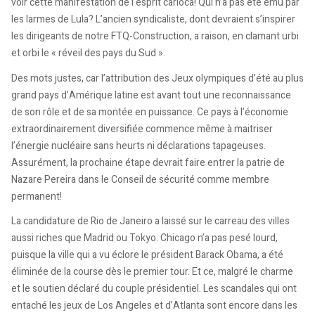
voir cette manifestation de l’esprit carioca! Qui n’a pas été ému par
les larmes de Lula? L’ancien syndicaliste, dont devraient s’inspirer
les dirigeants de notre FTQ-Construction, a raison, en clamant urbi
et orbi le « réveil des pays du Sud ».
Des mots justes, car l’attribution des Jeux olympiques d’été au plus
grand pays d’Amérique latine est avant tout une reconnaissance
de son rôle et de sa montée en puissance. Ce pays à l’économie
extraordinairement diversifiée commence même à maitriser
l’énergie nucléaire sans heurts ni déclarations tapageuses.
Assurément, la prochaine étape devrait faire entrer la patrie de
Nazare Pereira dans le Conseil de sécurité comme membre
permanent!
La candidature de Rio de Janeiro a laissé sur le carreau des villes
aussi riches que Madrid ou Tokyo. Chicago n’a pas pesé lourd,
puisque la ville qui a vu éclore le président Barack Obama, a été
éliminée de la course dès le premier tour. Et ce, malgré le charme
et le soutien déclaré du couple présidentiel. Les scandales qui ont
entaché les jeux de Los Angeles et d’Atlanta sont encore dans les