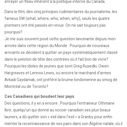
enrayer un fléau inhérent à la politique interne du Canada.
Dans le film, des cinq principes rudimentaires du journalisme, les
fameux 5W (what, where, who, when, why), seuls les quatre
premiers ont été passés en revue. On ne sait toujours pas
pourquoi?
Je me suis souvent posé cette question lancinante depuis mon
arrivée dans cette région du Monde : Pourquoi de nouveaux
arrivants se décident à quitter un pays systématiquement classé
dans le peloton de tête des contrées où il fait bon de vivre?
Pourquoi les idoles de jeunes que sont Greg Rusedki, Owen
Hargreaves et Lennox Lewis, ou encore le marchand d’armes
Arkadi Gaydamak, ont préféré la brume londonienne au smog de
Montréal ou de Toronto?
Ces Canadiens qui boudent leur pays
Des questions, il y en a encore : Pourquoi l’entraineur Othmane
Ibrir, quelqu’un qui donné au soccer canadien ses plus beaux
lauriers, a dû quitter son « exil dans l’exil » à Granby pour enfin
mériter la reconnaissance de ses pairs dans son Algérie natale, où il