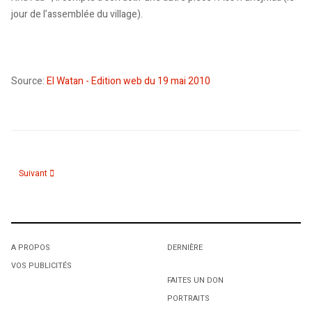
jour de l’assemblée du village).
Source:
El Watan - Edition web du 19 mai 2010
Article suivant : "Ass n unejmaa" à guichets fermés à Montréal!
Suivant
A PROPOS
DERNIÈRE
VOS PUBLICITÉS
FAITES UN DON
PORTRAITS