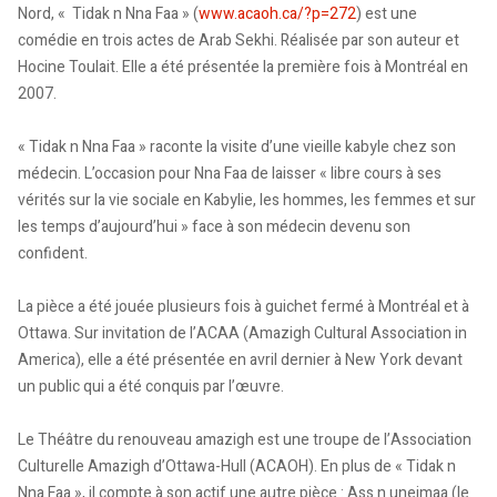
Nord, « Tidak n Nna Faa » (
www.acaoh.ca/?p=272
) est une
comédie en trois actes de Arab Sekhi. Réalisée par son auteur et
Hocine Toulait. Elle a été présentée la première fois à Montréal en
2007.
« Tidak n Nna Faa » raconte la visite d’une vieille kabyle chez son
médecin. L’occasion pour Nna Faa de laisser « libre cours à ses
vérités sur la vie sociale en Kabylie, les hommes, les femmes et sur
les temps d’aujourd’hui » face à son médecin devenu son
confident.
La pièce a été jouée plusieurs fois à guichet fermé à Montréal et à
Ottawa. Sur invitation de l’ACAA (Amazigh Cultural Association in
America), elle a été présentée en avril dernier à New York devant
un public qui a été conquis par l’œuvre.
Le Théâtre du renouveau amazigh est une troupe de l’Association
Culturelle Amazigh d’Ottawa-Hull (ACAOH). En plus de « Tidak n
Nna Faa », il compte à son actif une autre pièce : Ass n unejmaa (le