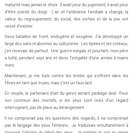
maturité mais jamais le choix. Il avait peur du jugement, il avait peur
d’être pointé du doigt. L’air et l’ambiance familiale a changé, la
valeur du regroupement, du social, des sorties et de la joie ont
cessé d’exister.
Deux batailles de front, endogène et exogène. J’ai développé un
large dos sans m’abonner au culturisme. Les épées et les coteaux,
j’en recevais de partout. Une guerre inégale et pourtant, mon père
a lutté, pendant sept ans et demi, l’inégalité d’une armée à mains
nues.
Maintenant, je me bats contre les brebis qui s’offrent dans les
fèves en tant que truies, mais c’est un faux lard.
En couple, le partenaire était du genre aimant package deal. Pour
son commun des mortels, si les yeux sont rivés d’un regard
interrogeant, pas de place au dérangement.
Il ne comprenait pas les questions des regards, il ne comprenait
pas le langage des yeux féminins. Je traduisais simultanément à
l’opposé, l’idiome du labial des yeux. Je mettais le son au mime