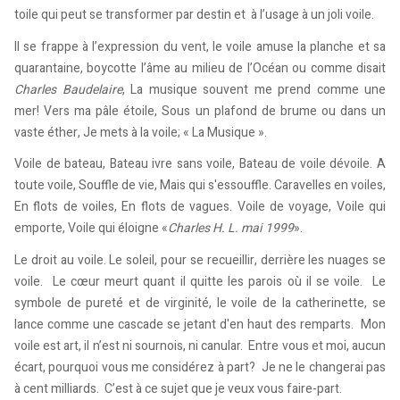
toile qui peut se transformer par destin et à l’usage à un joli voile.
Il se frappe à l’expression du vent, le voile amuse la planche et sa
quarantaine, boycotte l’âme au milieu de l’Océan ou comme disait
Charles Baudelaire
, La musique souvent me prend comme une
mer! Vers ma pâle étoile, Sous un plafond de brume ou dans un
vaste éther, Je mets à la voile; « La Musique ».
Voile de bateau, Bateau ivre sans voile, Bateau de voile dévoile. A
toute voile, Souffle de vie, Mais qui s'essouffle. Caravelles en voiles,
En flots de voiles, En flots de vagues. Voile de voyage, Voile qui
emporte, Voile qui éloigne «
Charles H. L. mai 1999
».
Le droit au voile. Le soleil, pour se recueillir, derrière les nuages se
voile. Le cœur meurt quant il quitte les parois où il se voile. Le
symbole de pureté et de virginité, le voile de la catherinette, se
lance comme une cascade se jetant d'en haut des remparts. Mon
voile est art, il n’est ni sournois, ni canular. Entre vous et moi, aucun
écart, pourquoi vous me considérez à part? Je ne le changerai pas
à cent milliards. C’est à ce sujet que je veux vous faire-part.