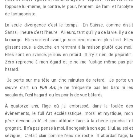
l’opposé lui-même, le contre, le pour, l’ennemi de l’ami et l’acolyte
de l’antagoniste.
La seule divergence c’est le temps. En Suisse, comme disait
Sansal, l’heure c’est l’heure. Ailleurs, tant qu’il y a de la vie, il y a de
la marge. Elles sortent avant, je sors cinq minutes plus tard. Elles
glissent sous la douche, en rentrant à la maison plutôt que moi.
Elles sont en avance, je suis en retard. Il n’y a rien de péjoratif.
Zéro reproche à mon égard et je ne me fustige même pas par
hasard.
Je porte sur ma tête un cinq minutes de retard. Je porte un
œuvre d’art, un
Full Art
, je ne fréquente pas les bars ni les
saoulards, l’œil hagard ou les points de vue bâtards.
À quatorze ans, l’âge où j’ai embrassé, dans la foulée des
évènements, le full Art ecclésiastique, moral et mystique, mon
père devenu irrité et son attitude face à la chérie grinchait et
grognait. Il n’a pas pensé à moi, il songeait à son ego, à lui, au soi et
sézigue. C’était clair comme l’eau de roche. Il abordait l’âge, la