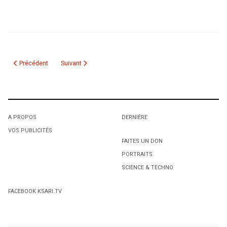
Article précédent : Cérémonie de remise des prix du concours «Contes e
Article suivant : Cœur d’encre
Précédent
Suivant
A PROPOS
DERNIÈRE
VOS PUBLICITÉS
FAITES UN DON
PORTRAITS
SCIENCE & TECHNO
FACEBOOK KSARI.TV