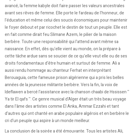
avancé, la femme kabyle doit faire passer les valeurs ancestrales
avant ses rêves de femme. Elle porte le fardeau de l'honneur, de
l'éducation et même celui des soucis économiques pour maintenir
le foyer debout et par ricochet le destin de tout un peuple. Elle est
en fait comme dirait feu Slimane Azem, le pilier de la maison
berbère. Toute une responsabilité qui l'attend avant même sa
naissance. En effet, dès qu'elle vient au monde, on la prépare à
cette tâche ardue sans se soucier de ce qu'elle veut elle ou de ses
droits fondamentaux d'être humain et surtout de femme. Ali a
aussi rendu hommage au chanteur Ferhat en interprétant
Berouaguia, cette fameuse prison algérienne qui a pris les belles
années de la jeunesse militante berbère. Vers la fin, la voix de
Ideflawen a bercé l'assistance avec la chanson chaabi de Hssissen ''
Ya tir El qafs ''. Ce genre musical d'Alger était un très beau voyage
dans l'âme des artistes comme El Anka, Ammar Ezzahi et tant
d'autres qui ont chanté en arabe populaire algérois et en berbère le
cri d'un peuple qui aspire à un monde meilleur.
La conclusion de la soirée a été émouvante. Tous les artistes Ali,