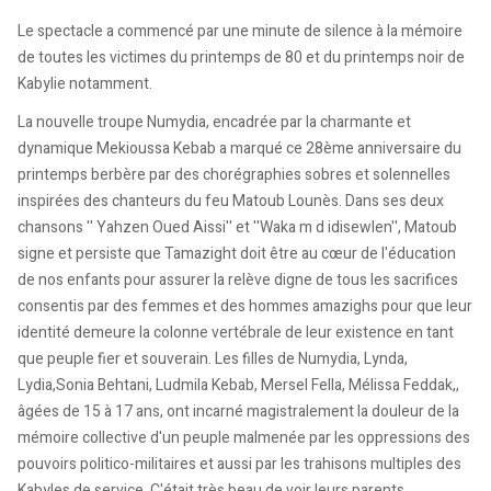
Le spectacle a commencé par une minute de silence à la mémoire
de toutes les victimes du printemps de 80 et du printemps noir de
Kabylie notamment.
La nouvelle troupe Numydia, encadrée par la charmante et
dynamique Mekioussa Kebab a marqué ce 28ème anniversaire du
printemps berbère par des chorégraphies sobres et solennelles
inspirées des chanteurs du feu Matoub Lounès. Dans ses deux
chansons '' Yahzen Oued Aissi'' et ''Waka m d idisewlen'', Matoub
signe et persiste que Tamazight doit être au cœur de l'éducation
de nos enfants pour assurer la relève digne de tous les sacrifices
consentis par des femmes et des hommes amazighs pour que leur
identité demeure la colonne vertébrale de leur existence en tant
que peuple fier et souverain. Les filles de Numydia, Lynda,
Lydia,Sonia Behtani, Ludmila Kebab, Mersel Fella, Mélissa Feddak,,
âgées de 15 à 17 ans, ont incarné magistralement la douleur de la
mémoire collective d'un peuple malmenée par les oppressions des
pouvoirs politico-militaires et aussi par les trahisons multiples des
Kabyles de service. C'était très beau de voir leurs parents,