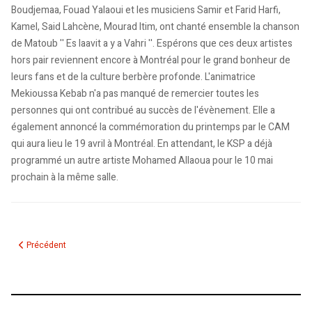
Boudjemaa, Fouad Yalaoui et les musiciens Samir et Farid Harfi,
Kamel, Said Lahcène, Mourad Itim, ont chanté ensemble la chanson
de Matoub '' Es laavit a y a Vahri ''. Espérons que ces deux artistes
hors pair reviennent encore à Montréal pour le grand bonheur de
leurs fans et de la culture berbère profonde. L'animatrice
Mekioussa Kebab n'a pas manqué de remercier toutes les
personnes qui ont contribué au succès de l'évènement. Elle a
également annoncé la commémoration du printemps par le CAM
qui aura lieu le 19 avril à Montréal. En attendant, le KSP a déjà
programmé un autre artiste Mohamed Allaoua pour le 10 mai
prochain à la même salle.
Article précédent : Idir, l’espace kabyle et les grands espaces
Précédent