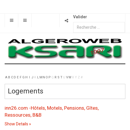
Valider
A
B
C
D
E
F
G
H
I
J
K
L
M
N
O
P
Q
R
S
T
U
V
W
X
Y
Z
#
Logements
inn26.com -Hôtels, Motels, Pensions, Gîtes,
Ressources, B&B
Show Details