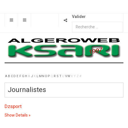
Valider
A
B
C
D
E
F
G
H
I
J
K
L
M
N
O
P
Q
R
S
T
U
V
W
X
Y
Z
#
Journalistes
Dzsport
Show Details