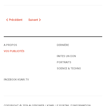
Article précédent : Collecte de fonds pour KSari.WebTV
Article suivant : Page Vide
Précédent
Suivant
A PROPOS
DERNIÈRE
VOS PUBLICITÉS
FAITES UN DON
PORTRAITS
SCIENCE & TECHNO
FACEBOOK KSARI.TV
COPYRIGHT © 2026 ALGEROWEB / KSARI, LE PORTAIL D'INFORMATION