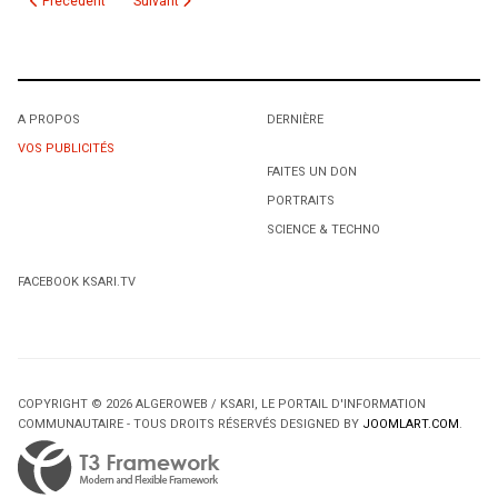
Article précédent : Horaire Ramadhan 1434/2013 - Région Montréal
Article suivant : Horaire Ramadhan 1431 - Région Montréal
Précédent
Suivant
A PROPOS
DERNIÈRE
VOS PUBLICITÉS
FAITES UN DON
PORTRAITS
SCIENCE & TECHNO
FACEBOOK KSARI.TV
COPYRIGHT © 2026 ALGEROWEB / KSARI, LE PORTAIL D'INFORMATION
COMMUNAUTAIRE - TOUS DROITS RÉSERVÉS DESIGNED BY
JOOMLART.COM
.