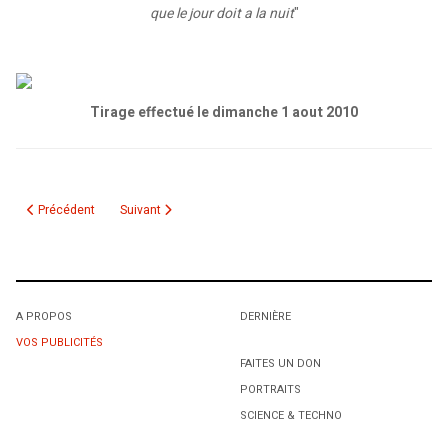
que le jour doit a la nuit
"
Tirage effectué le dimanche 1 aout 2010
Article précédent : Résultat du tirage des livres "Notre ami Bouteflika - De l'
Article suivant : Résultat du tirage des livres "Jacques Mesr
Précédent
Suivant
A PROPOS
DERNIÈRE
VOS PUBLICITÉS
FAITES UN DON
PORTRAITS
SCIENCE & TECHNO