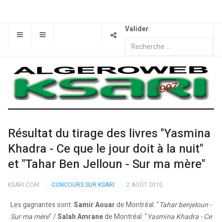
Valider
Résultat du tirage des livres "Yasmina
Khadra - Ce que le jour doit à la nuit"
et "Tahar Ben Jelloun - Sur ma mère"
KSARI.COM
CONCOURS SUR KSARI
2 AOÛT 2010
Les gagnantes sont:
Samir Aouar
de Montréal: "
Tahar benjeloun -
Sur ma mère
" /
Salah Amrane
de Montréal: "
Yasmina Khadra - Ce